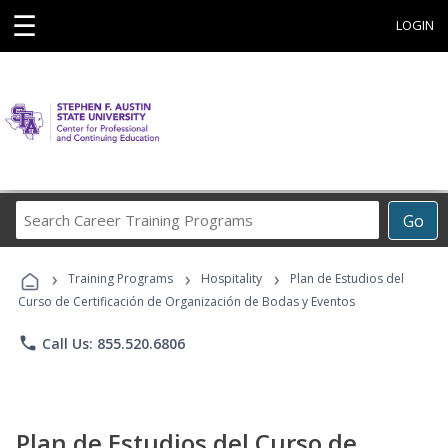
☰
LOGIN
Search
Go
Career
Training
›
›
›
Programs
Training Programs
Hospitality
Plan de Estudios del
Curso de Certificación de Organización de Bodas y Eventos
phone
Call Us: 855.520.6806
Plan de Estudios del Curso de