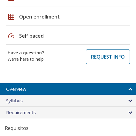
grid_on
Open enrollment
speed
Self paced
Have a question?
REQUEST INFO
We're here to help
Overview
Syllabus
Requirements
Requisitos: