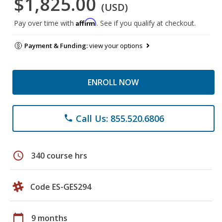
$1,825.00
(USD)
Affirm
Pay over time with
. See if you qualify at checkout.
Payment & Funding:
view your options
ENROLL NOW
Call Us: 855.520.6806
phone
schedule
340 course hrs
Code ES-GES294
calendar_today
9 months