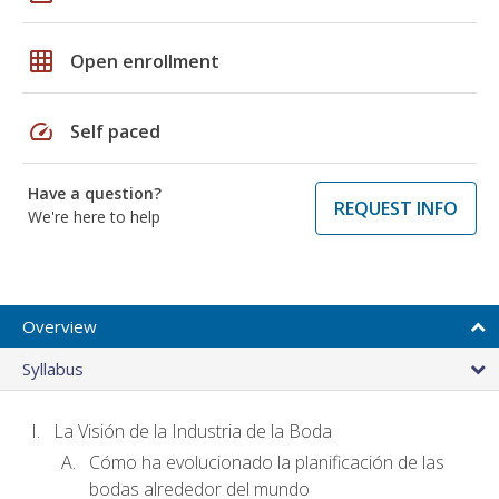
grid_on
Open enrollment
speed
Self paced
Have a question?
REQUEST INFO
We're here to help
Overview
Syllabus
La Visión de la Industria de la Boda
Cómo ha evolucionado la planificación de las
bodas alrededor del mundo