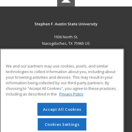
Stephen F. Austin State University
1936 North St.
Nacogdoches, TX 75965 US
MAIN CONTENT
Career Training
We and our partners may use cookies, pixels, and similar
technologies to collect information about you, including about
ADDITIONAL RESOURCES
your browsing activities and devices. This may result in your
information being collected by our third-party partners. By
Military
Student Blog
choosing to "Accept All Cookies", you agree to these practices,
Financial Assistance
including as described in the
Privacy Policy
Help
Accept All Cookies
© 2026 ed2go, a division of Cengage Learning. All rights
reserved. The material on this site cannot be reproduced or
redistributed unless you have obtained prior written
Cookies Settings
permission from Cengage Learning.
Privacy Policy