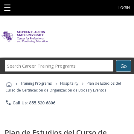
☰
LOGIN
Search
Go
Career
Training
›
›
›
Programs
Training Programs
Hospitality
Plan de Estudios del
Curso de Certificación de Organización de Bodas y Eventos
phone
Call Us: 855.520.6806
Plan de Estudios del Curso de