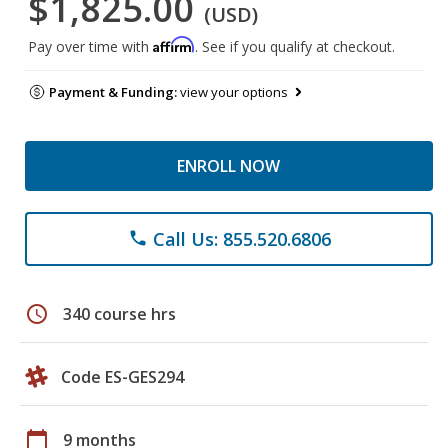
$1,825.00
(USD)
Affirm
Pay over time with
. See if you qualify at checkout.
Payment & Funding:
view your options
ENROLL NOW
Call Us: 855.520.6806
phone
schedule
340 course hrs
Code ES-GES294
calendar_today
9 months