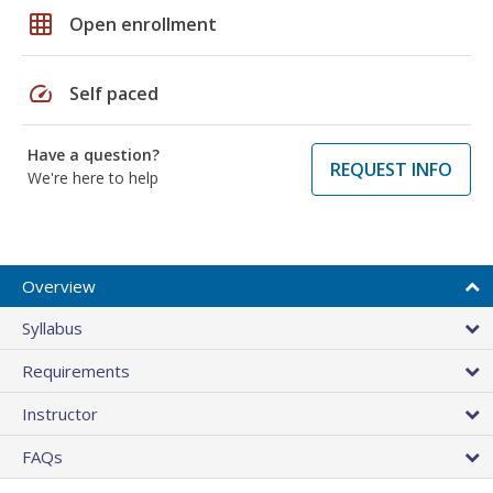
grid_on
Open enrollment
speed
Self paced
Have a question?
REQUEST INFO
We're here to help
Overview
Syllabus
Requirements
Instructor
FAQs