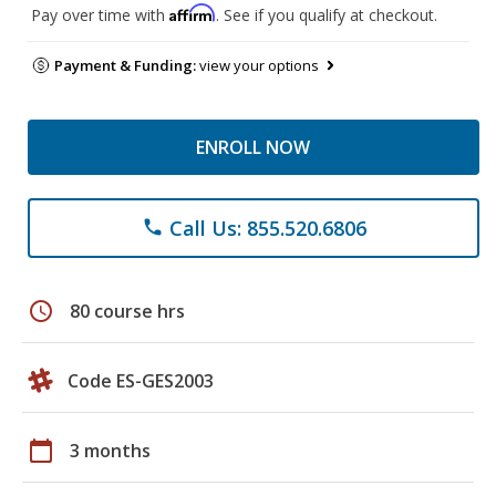
Affirm
Pay over time with
. See if you qualify at checkout.
Payment & Funding:
view your options
ENROLL NOW
Call Us: 855.520.6806
phone
schedule
80 course hrs
Code ES-GES2003
calendar_today
3 months