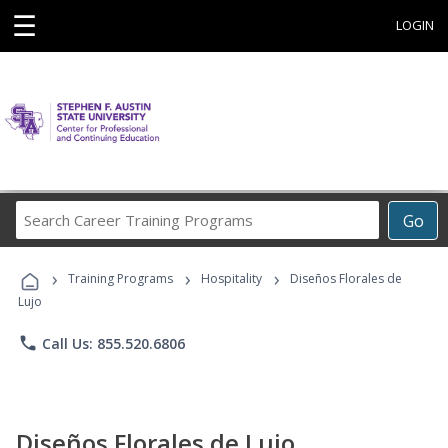
☰
LOGIN
Search
Go
Career
Training
›
›
›
Programs
Training Programs
Hospitality
Diseños Florales de
Lujo
phone
Call Us: 855.520.6806
Diseños Florales de Lujo