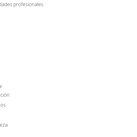
dades profesionales.
r
ación
los
ieza