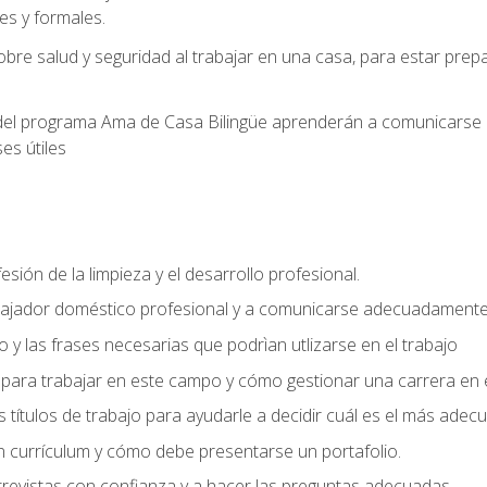
s y formales.
bre salud y seguridad al trabajar en una casa, para estar pre
del programa Ama de Casa Bilingüe aprenderán a comunicarse en 
es útiles
sión de la limpieza y el desarrollo profesional.
bajador doméstico profesional y a comunicarse adecuadament
 y las frases necesarias que podrìan utlizarse en el trabajo
para trabajar en este campo y cómo gestionar una carrera en e
 títulos de trabajo para ayudarle a decidir cuál es el más adec
 currículum y cómo debe presentarse un portafolio.
trevistas con confianza y a hacer las preguntas adecuadas.