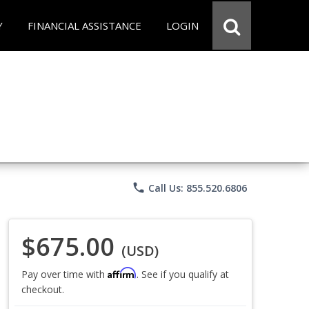
Y
FINANCIAL ASSISTANCE
LOGIN
phone
Call Us: 855.520.6806
$675.00
(USD)
Affirm
Pay over time with
. See if you qualify at
checkout.