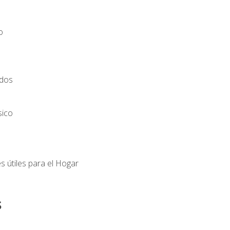
o
ados
sico
s útiles para el Hogar
s