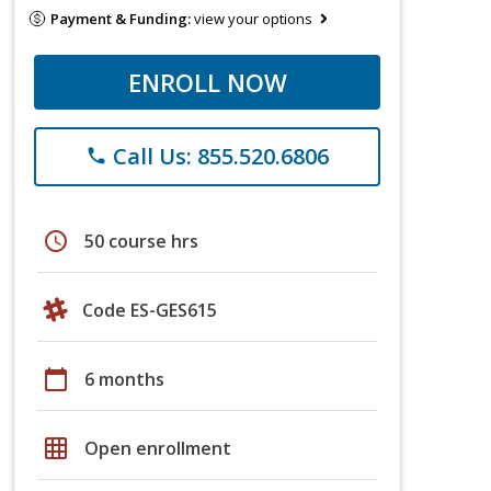
Payment & Funding:
view your options
ENROLL NOW
Call Us: 855.520.6806
phone
schedule
50 course hrs
Code ES-GES615
calendar_today
6 months
grid_on
Open enrollment