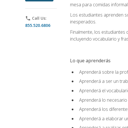
mesa para comidas informale
Los estudiantes aprenden so
phone
Call Us:
inesperados.
855.520.6806
Finalmente, los estudiantes 
incluyendo vocabulario y fras
Lo que aprenderás
Aprenderá sobre la profe
Aprenderá a ser un tra
Aprenderá el vocabulario
Aprenderá lo necesario 
Aprenderá los diferentes
Aprenderá a elaborar un
Aprenderá a realizar en