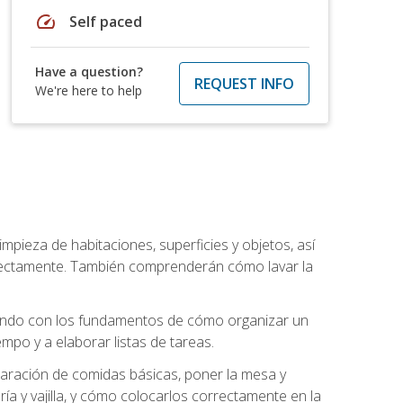
speed
Self paced
Have a question?
REQUEST INFO
We're here to help
mpieza de habitaciones, superficies y objetos, así
rrectamente. También comprenderán cómo lavar la
zando con los fundamentos de cómo organizar un
mpo y a elaborar listas de tareas.
eparación de comidas básicas, poner la mesa y
ría y vajilla, y cómo colocarlos correctamente en la