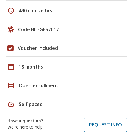
schedule
490 course hrs
Code BIL-GES7017
Voucher included
calendar_today
18 months
grid_on
Open enrollment
speed
Self paced
Have a question?
REQUEST INFO
We're here to help