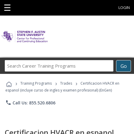
☰
LOGIN
Search
Go
Career
Training
›
›
›
Programs
Training Programs
Trades
Certificacion HVACR en
espanol (incluye curso de ingles y examen profesional) (EnGen)
phone
Call Us: 855.520.6806
Certificacion HVACR en espanol