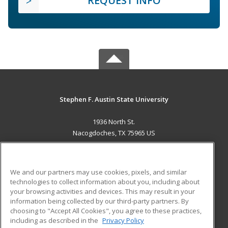
REQUEST INFO
Stephen F. Austin State University
1936 North St.
Nacogdoches, TX 75965 US
MAIN CONTENT
Career Training
We and our partners may use cookies, pixels, and similar
technologies to collect information about you, including about
ADDITIONAL RESOURCES
your browsing activities and devices. This may result in your
information being collected by our third-party partners. By
Military
Student Blog
choosing to "Accept All Cookies", you agree to these practices,
Financial Assistance
including as described in the
Privacy Policy
Help