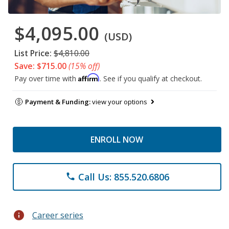
$4,095.00
(USD)
List Price:
$4,810.00
Save: $715.00
(15% off)
Affirm
Pay over time with
. See if you qualify at checkout.
Payment & Funding:
view your options
ENROLL NOW
Call Us: 855.520.6806
phone
info
Career series